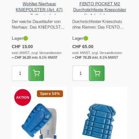
Wohltat Nierhaus
FENTO POCKET M2
KNIEPOLSTER (Art. 47)
Durchstichfeste Kniepolster
aus Zellkautschuk
für Arbeitshosen
Der weiche Dauerläufer von
Durchstichfester Knieschutz
Nierhaus: Das KNIEPOLSTER
ohne Riemen: Das FENTO
Art. 47 aus dauerelastischem
Pocket M2 schiebst du einfach
Lager
Lager
Zellkautschuk schiebst du…
in die Knietaschen…
CHF
15.00
CHF
65.00
exkl. MWST, zzgl. Versandkosten
exkl. MWST, zzgl. Versandkosten
=
CHF
16.20
inkl. 8.1% MWST
=
CHF
70.25
inkl. 8.1% MWST
Spare 56%
AKTION