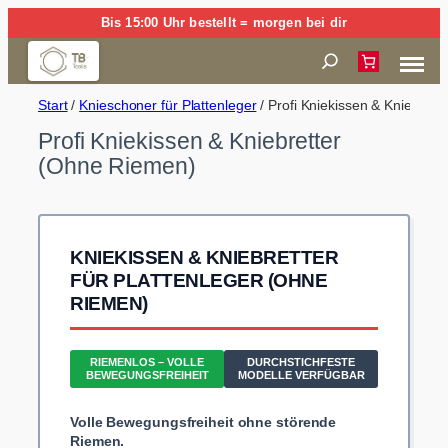
Zum
Bis 15:00 Uhr bestellt = morgen bei dir
Inhalt
Suchen
springen
Start
/
Knieschoner für Plattenleger
/ Profi Kniekissen & Kniebret
Profi Kniekissen & Kniebretter
(Ohne Riemen)
KNIEKISSEN & KNIEBRETTER
FÜR PLATTENLEGER (OHNE
RIEMEN)
RIEMENLOS – VOLLE
DURCHSTICHFESTE
BEWEGUNGSFREIHEIT
MODELLE VERFÜGBAR
Volle Bewegungsfreiheit ohne störende
Riemen.