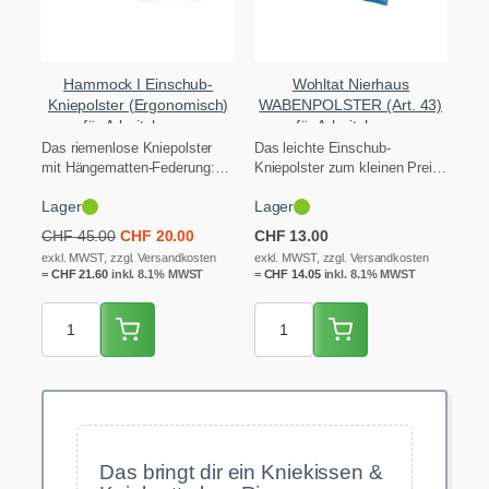
Hammock I Einschub-
Wohltat Nierhaus
Kniepolster (Ergonomisch)
WABENPOLSTER (Art. 43)
für Arbeitshosen
für Arbeitshosen
Das riemenlose Kniepolster
Das leichte Einschub-
mit Hängematten-Federung:
Kniepolster zum kleinen Preis:
Das Hammock I bettet die
Die Wabenstruktur des
Lager
Lager
Kniescheibe wie in eine…
Nierhaus Wabenpolsters Art.
43 dämpft…
Ursprünglicher
Aktueller
CHF
45.00
CHF
20.00
CHF
13.00
Preis
Preis
exkl. MWST, zzgl. Versandkosten
exkl. MWST, zzgl. Versandkosten
=
CHF
21.60
inkl. 8.1% MWST
war:
ist:
=
CHF
14.05
inkl. 8.1% MWST
CHF 45.00
CHF 20.00.
Das bringt dir ein Kniekissen &