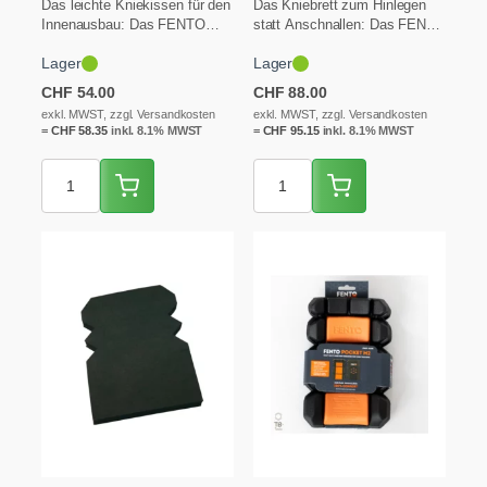
Das leichte Kniekissen für den
Das Kniebrett zum Hinlegen
Innenausbau: Das FENTO
statt Anschnallen: Das FENTO
Pocket (früher Fento 100)
Board verteilt den Druck per
Lager
Lager
schiebst du…
Keil…
CHF
54.00
CHF
88.00
exkl. MWST, zzgl. Versandkosten
exkl. MWST, zzgl. Versandkosten
=
CHF
58.35
inkl. 8.1% MWST
=
CHF
95.15
inkl. 8.1% MWST