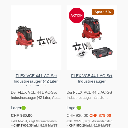
Spare 5%
AKTION
FLEX VCE 44 L AC-Set
FLEX VCE 44 L AC-Set
Industriesauger (42 Liter,
Industriesauger
Auto-Clean)
Der FLEX VCE 44 L AC-Set
Der FLEX VCE 44 L AC-Set
Industriesauger (42 Liter, Auto-
Industriesauger hält die
Clean) hält die Saugkraft mit…
Saugkraft mit automatischer
Lager
Lager
Filterabreinigung auch…
Ursprünglicher
Aktueller
CHF
930.00
CHF
930.00
CHF
879.00
Preis
Preis
exkl. MWST, zzgl. Versandkosten
exkl. MWST, zzgl. Versandkosten
=
CHF
1’005.35
inkl. 8.1% MWST
=
CHF
950.20
inkl. 8.1% MWST
war:
ist: