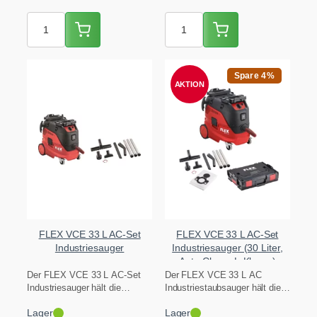
CHF 930.00
CHF 879.
Spare 4%
AKTION
FLEX VCE 33 L AC-Set
FLEX VCE 33 L AC-Set
Industriesauger
Industriesauger (30 Liter,
Auto-Clean, L-Klasse)
Der FLEX VCE 33 L AC-Set
Der FLEX VCE 33 L AC
Industriesauger hält die
Industriestaubsauger hält die
Saugkraft mit laufender Auto-
Saugkraft dank automatischer
Lager
Lager
Clean-Filterabreinigung auch…
Filterabreinigung konstant.…