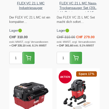
FLEX VC 21 L MC
FLEX VC 21 L MC Nass-
Industriesauger
Trockensauger Set (20L,
inkl. Reinigungsset & Vlies-
Säcke)
Der FLEX VC 21 L MC ist ein
Das FLEX VC 21 L MC Set
kompakter
macht dich sofort
Industriestaubsauger der
einsatzbereit: kompakter
Lager
Lager
Staubklasse L mit…
Nass-Trockensauger der…
Ursprünglicher
Aktueller
CHF
310.00
CHF
310.00
CHF
279.00
Preis
Preis
exkl. MWST, zzgl. Versandkosten
exkl. MWST, zzgl. Versandkosten
=
CHF
335.10
inkl. 8.1% MWST
=
CHF
301.60
inkl. 8.1% MWST
war:
ist:
CHF 310.00
CHF 279.
Spare 17%
AKTION