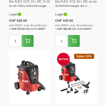
Der FLEX VCE 22 L MC 2×18
Der FLEX VCE 26 L MC ist ein
ist ein Akku-Industriesauger
Sicherheitssauger der L-
der Staubklasse L: zwei…
Klasse mit 25-Liter-Behälter
Lager
Lager
für…
CHF
620.00
CHF
445.00
exkl. MWST, zzgl. Versandkosten
exkl. MWST, zzgl. Versandkosten
=
CHF
670.20
inkl. 8.1% MWST
=
CHF
481.05
inkl. 8.1% MWST
Spare 10%
AKTION