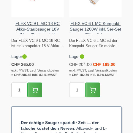
FLEX VC 9 L MC 18 RC
FLEX VC 6 L MC Kompakt-
Akku-Staubsauger 18V
Sauger 1200W inkl. 5er-Set
(Nass/Trocken, inkl.
Filtersäcke
Fernbedienung)
Der FLEX VC 9 L MC 18 RC
Der FLEX VC 6 L MC ist der
ist ein kompakter 18-V-Akku-
Kompakt-Sauger für mobile
Staubsauger für Nass…
Einsätze auf Montage…
Lager
Lager
Ursprünglicher
Aktueller
CHF
265.00
CHF
204.00
CHF
169.00
Preis
Preis
exkl. MWST, zzgl. Versandkosten
exkl. MWST, zzgl. Versandkosten
=
CHF
286.45
inkl. 8.1% MWST
=
CHF
182.70
inkl. 8.1% MWST
war:
ist:
CHF 204.00
CHF 169.
Der richtige Sauger spart dir Zeit — der
falsche kostet dich Nerven.
Allzweck- und L-