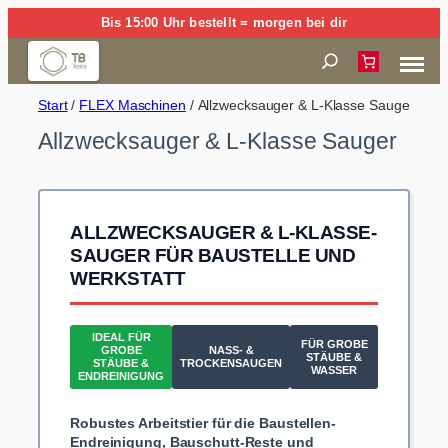
Zum
Bis 15:00 Uhr bestellt = morgen bei dir
Inhalt
Suchen
springen
Start
/
FLEX Maschinen
/ Allzwecksauger & L-Klasse Sauger
Allzwecksauger & L-Klasse Sauger
ALLZWECKSAUGER & L-KLASSE-
SAUGER FÜR BAUSTELLE UND
WERKSTATT
IDEAL FÜR
FÜR GROBE
GROBE
NASS- &
STÄUBE &
STÄUBE &
TROCKENSAUGEN
WASSER
ENDREINIGUNG
Robustes Arbeitstier für die Baustellen-
Endreinigung, Bauschutt-Reste und