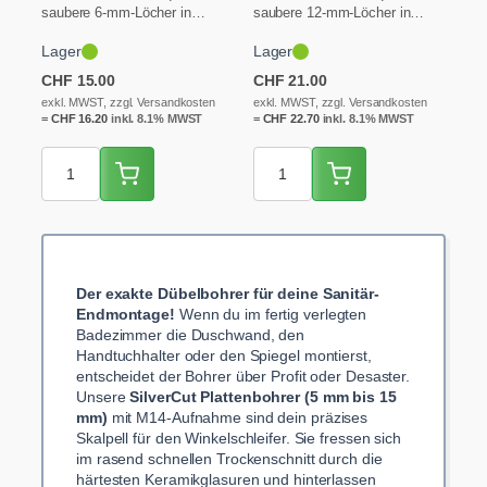
saubere 6-mm-Löcher in
saubere 12-mm-Löcher in
hartem Feinsteinzeug, Granit
hartem Feinsteinzeug, Granit
Lager
Lager
und Keramik. Diamantbohrer
und Keramik. Diamantbohrer
mit M14-Aufnahme und…
mit M14-Aufnahme und…
CHF
15.00
CHF
21.00
exkl. MWST, zzgl. Versandkosten
exkl. MWST, zzgl. Versandkosten
=
CHF
16.20
inkl. 8.1% MWST
=
CHF
22.70
inkl. 8.1% MWST
Der exakte Dübelbohrer für deine Sanitär-
Endmontage!
Wenn du im fertig verlegten
Badezimmer die Duschwand, den
Handtuchhalter oder den Spiegel montierst,
entscheidet der Bohrer über Profit oder Desaster.
Unsere
SilverCut Plattenbohrer (5 mm bis 15
mm)
mit M14-Aufnahme sind dein präzises
Skalpell für den Winkelschleifer. Sie fressen sich
im rasend schnellen Trockenschnitt durch die
härtesten Keramikglasuren und hinterlassen