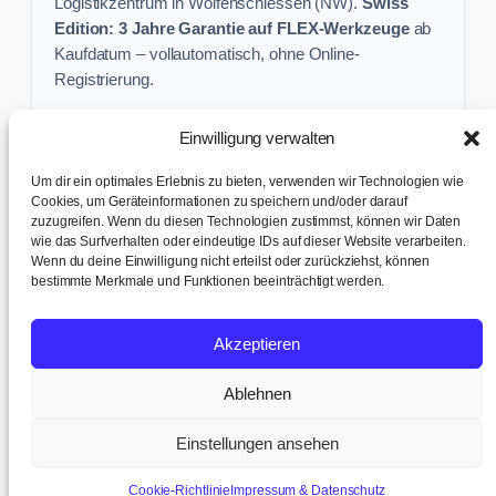
Logistikzentrum in Wolfenschiessen (NW).
Swiss
Edition: 3 Jahre Garantie auf FLEX-Werkzeuge
ab
Kaufdatum – vollautomatisch, ohne Online-
Registrierung.
Einwilligung verwalten
Keine Profi-Aktion mehr verpassen:
Um dir ein optimales Erlebnis zu bieten, verwenden wir Technologien wie
Sichere dir exklusive Angebote und praktische
Cookies, um Geräteinformationen zu speichern und/oder darauf
zuzugreifen. Wenn du diesen Technologien zustimmst, können wir Daten
Baustellen-Tipps direkt in dein Postfach.
wie das Surfverhalten oder eindeutige IDs auf dieser Website verarbeiten.
Wenn du deine Einwilligung nicht erteilst oder zurückziehst, können
✉ Zur Anmeldung
bestimmte Merkmale und Funktionen beeinträchtigt werden.
AGB & Kundeninfo
|
Impressum & Datenschutz
|
Kontakt &
Akzeptieren
Support
|
Versand & Abholung
|
Cookie-Richtlinie
|
Cookie-
Einstellungen
Ablehnen
Profi-Wissen & FAQ ▼
© 2017 – 2026 TB tools + office AG · Humligenweid 3, 6386
Wolfenschiessen | UID: CHE-252.737.942 MWST
Einstellungen ansehen
Cookie-Richtlinie
Impressum & Datenschutz