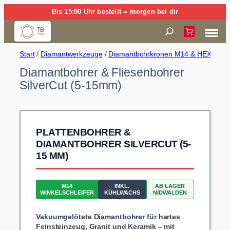
Zum
Bis 15:00 Uhr bestellt = morgen bei dir
Inhalt
Suchen
springen
Start
/
Diamantwerkzeuge
/
Diamantbohrkronen M14 & HEX (Trock
Diamantbohrer & Fliesenbohrer
SilverCut (5-15mm)
PLATTENBOHRER &
DIAMANTBOHRER SILVERCUT (5-
15 MM)
M14
INKL.
AB LAGER
WINKELSCHLEIFER
KÜHLWACHS
NIDWALDEN
Vakuumgelötete Diamantbohrer für hartes
Feinsteinzeug, Granit und Keramik – mit