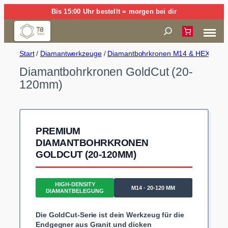
Zum
Bis 15:00 Uhr bestellt = morgen bei dir
Inhalt
Suchen
springen
Start
/
Diamantwerkzeuge
/
Diamantbohrkronen M14 & HEX (Trock
Diamantbohrkronen GoldCut (20-
120mm)
PREMIUM
DIAMANTBOHRKRONEN
GOLDCUT (20-120MM)
HIGH-DENSITY
M14 · 20-120 MM
DIAMANTBELEGUNG
Die GoldCut-Serie ist dein Werkzeug für die
Endgegner aus Granit und dicken