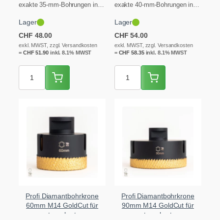
exakte 35-mm-Bohrungen in
exakte 40-mm-Bohrungen in
extrem hartem Feinsteinzeug,
extrem hartem Feinsteinzeug,
Lager
Lager
Granit und Keramik – ideal
Granit und Keramik – ideal
für…
für…
CHF
48.00
CHF
54.00
exkl. MWST, zzgl. Versandkosten
exkl. MWST, zzgl. Versandkosten
=
CHF
51.90
inkl. 8.1% MWST
=
CHF
58.35
inkl. 8.1% MWST
Profi Diamantbohrkrone
Profi Diamantbohrkrone
60mm M14 GoldCut für
90mm M14 GoldCut für
extrem hartes
extrem hartes