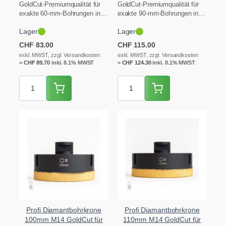
Feinsteinzeug
Feinsteinzeug
GoldCut-Premiumqualität für
GoldCut-Premiumqualität für
exakte 60-mm-Bohrungen in
exakte 90-mm-Bohrungen in
extrem hartem Feinsteinzeug,
extrem hartem Feinsteinzeug,
Lager
Lager
Granit und Keramik – ideal
Granit und Keramik – ideal
für…
für…
CHF
83.00
CHF
115.00
exkl. MWST, zzgl. Versandkosten
exkl. MWST, zzgl. Versandkosten
=
CHF
89.70
inkl. 8.1% MWST
=
CHF
124.30
inkl. 8.1% MWST
Profi Diamantbohrkrone
Profi Diamantbohrkrone
100mm M14 GoldCut für
110mm M14 GoldCut für