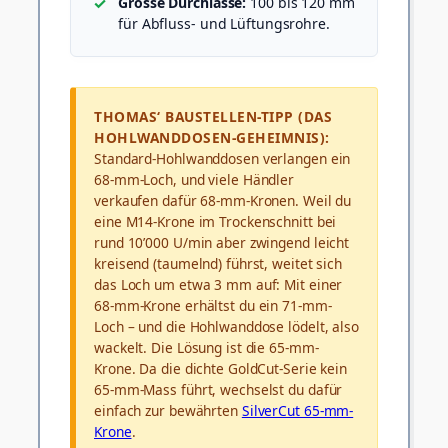
Grosse Durchlässe:
100 bis 120 mm
für Abfluss- und Lüftungsrohre.
THOMAS‘ BAUSTELLEN-TIPP (DAS
HOHLWANDDOSEN-GEHEIMNIS):
Standard-Hohlwanddosen verlangen ein
68-mm-Loch, und viele Händler
verkaufen dafür 68-mm-Kronen. Weil du
eine M14-Krone im Trockenschnitt bei
rund 10’000 U/min aber zwingend leicht
kreisend (taumelnd) führst, weitet sich
das Loch um etwa 3 mm auf: Mit einer
68-mm-Krone erhältst du ein 71-mm-
Loch – und die Hohlwanddose lödelt, also
wackelt. Die Lösung ist die 65-mm-
Krone. Da die dichte GoldCut-Serie kein
65-mm-Mass führt, wechselst du dafür
einfach zur bewährten
SilverCut 65-mm-
Krone
.