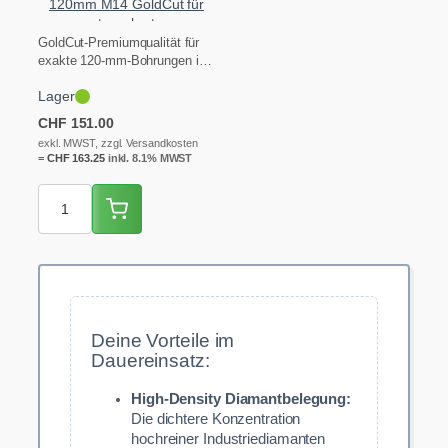
120mm M14 GoldCut für
extrem hartes
Feinsteinzeug
GoldCut-Premiumqualität für
exakte 120-mm-Bohrungen in
extrem hartem Feinsteinzeug,
Lager
Granit und Keramik – ideal
für…
CHF
151.00
exkl. MWST, zzgl. Versandkosten
=
CHF
163.25
inkl. 8.1% MWST
Deine Vorteile im
Dauereinsatz:
High-Density Diamantbelegung:
Die dichtere Konzentration
hochreiner Industriediamanten