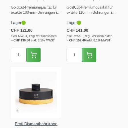
extrem hartes
extrem hartes
Feinsteinzeug
Feinsteinzeug
GoldCut-Premiumqualität für
GoldCut-Premiumqualität für
exakte 100-mm-Bohrungen in
exakte 110-mm-Bohrungen in
extrem hartem Feinsteinzeug,
extrem hartem Feinsteinzeug,
Lager
Lager
Granit und Keramik – ideal
Granit und Keramik – ideal
für…
für…
CHF
121.00
CHF
141.00
exkl. MWST, zzgl. Versandkosten
exkl. MWST, zzgl. Versandkosten
=
CHF
130.80
inkl. 8.1% MWST
=
CHF
152.40
inkl. 8.1% MWST
Profi Diamantbohrkrone