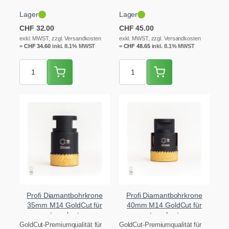
extrem hartem Feinsteinzeug,
extrem hartem Feinsteinzeug,
Lager
Lager
Granit und Keramik – ideal
Granit und Keramik – ideal
für…
für…
CHF
32.00
CHF
45.00
exkl. MWST, zzgl. Versandkosten
exkl. MWST, zzgl. Versandkosten
=
CHF
34.60
inkl. 8.1% MWST
=
CHF
48.65
inkl. 8.1% MWST
Profi Diamantbohrkrone
Profi Diamantbohrkrone
35mm M14 GoldCut für
40mm M14 GoldCut für
extrem hartes
extrem hartes
Feinsteinzeug
Feinsteinzeug
GoldCut-Premiumqualität für
GoldCut-Premiumqualität für