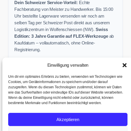
Dein Schweizer Service-Vorteil:
Echte
Fachberatung von Meister zu Handwerker. Bis 15:00
Uhr bestellte Lagerware versenden wir noch am
selben Tag per Schweizer Post direkt aus unserem
Logistikzentrum in Wolfenschiessen (NW).
Swiss
Edition: 3 Jahre Garantie auf FLEX-Werkzeuge
ab
Kaufdatum – vollautomatisch, ohne Online-
Registrierung.
Einwilligung verwalten
Keine Profi-Aktion mehr verpassen:
Um dir ein optimales Erlebnis zu bieten, verwenden wir Technologien wie
Sichere dir exklusive Angebote und praktische
Cookies, um Geräteinformationen zu speichern und/oder darauf
zuzugreifen. Wenn du diesen Technologien zustimmst, können wir Daten
Baustellen-Tipps direkt in dein Postfach.
wie das Surfverhalten oder eindeutige IDs auf dieser Website verarbeiten.
Wenn du deine Einwilligung nicht erteilst oder zurückziehst, können
✉ Zur Anmeldung
bestimmte Merkmale und Funktionen beeinträchtigt werden.
AGB & Kundeninfo
|
Impressum & Datenschutz
|
Kontakt &
Akzeptieren
Support
|
Versand & Abholung
|
Cookie-Richtlinie
|
Cookie-
Einstellungen