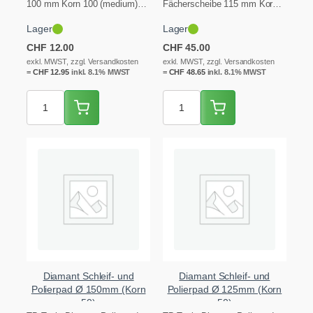
100 mm Korn 100 (medium)
Fächerscheibe 115 mm Korn
mit Klett-Rücken für den M14-
60 (grob) mit
Lager
Lager
Aufnahmeteller. Zum
selbstschärfenden Lamellen,
Schleifen…
direkt auf M14. Zum…
CHF
12.00
CHF
45.00
exkl. MWST, zzgl. Versandkosten
exkl. MWST, zzgl. Versandkosten
=
CHF
12.95
inkl. 8.1% MWST
=
CHF
48.65
inkl. 8.1% MWST
Diamant Schleif- und
Diamant Schleif- und
Polierpad Ø 150mm (Korn
Polierpad Ø 125mm (Korn
50)
50)