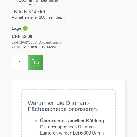
Polierpads
TB-Tools M14-Klett-
Aufnahmeteller 100 mm: der
Träger für die Diamant-
Lager
Polierpads. Wird auf den
Winkelschleifer (M14)…
CHF
12.00
exkl. MWST, zzgl. Versandkosten
=
CHF
12.95
inkl. 8.1% MWST
Warum wir die Diamant-
Fächerscheibe priorisieren:
Überlegene Lamellen-Kühlung:
Die überlappenden Diamant-
Lamellen wirken bei 6’000 U/min