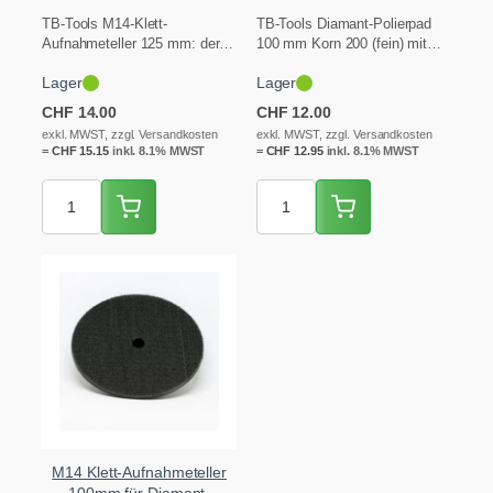
Polierpads
Trockenschliff
TB-Tools M14-Klett-
TB-Tools Diamant-Polierpad
Aufnahmeteller 125 mm: der
100 mm Korn 200 (fein) mit
Träger für die Diamant-
Klett-Rücken für den M14-
Lager
Lager
Polierpads. Wird auf den
Aufnahmeteller. Zum
Winkelschleifer (M14)…
Schleifen…
CHF
14.00
CHF
12.00
exkl. MWST, zzgl. Versandkosten
exkl. MWST, zzgl. Versandkosten
=
CHF
15.15
inkl. 8.1% MWST
=
CHF
12.95
inkl. 8.1% MWST
M14 Klett-Aufnahmeteller
100mm für Diamant-