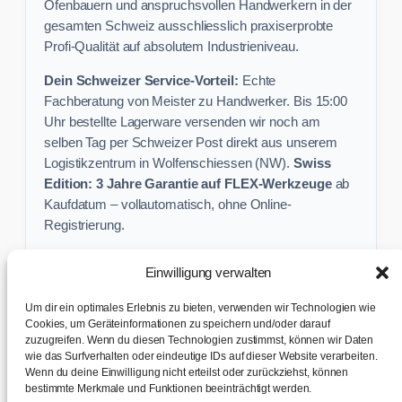
Ofenbauern und anspruchsvollen Handwerkern in der
gesamten Schweiz ausschliesslich praxiserprobte
Profi-Qualität auf absolutem Industrieniveau.
Dein Schweizer Service-Vorteil:
Echte
Fachberatung von Meister zu Handwerker. Bis 15:00
Uhr bestellte Lagerware versenden wir noch am
selben Tag per Schweizer Post direkt aus unserem
Logistikzentrum in Wolfenschiessen (NW).
Swiss
Edition: 3 Jahre Garantie auf FLEX-Werkzeuge
ab
Kaufdatum – vollautomatisch, ohne Online-
Registrierung.
Einwilligung verwalten
Keine Profi-Aktion mehr verpassen:
Um dir ein optimales Erlebnis zu bieten, verwenden wir Technologien wie
Sichere dir exklusive Angebote und praktische
Cookies, um Geräteinformationen zu speichern und/oder darauf
zuzugreifen. Wenn du diesen Technologien zustimmst, können wir Daten
Baustellen-Tipps direkt in dein Postfach.
wie das Surfverhalten oder eindeutige IDs auf dieser Website verarbeiten.
Wenn du deine Einwilligung nicht erteilst oder zurückziehst, können
✉ Zur Anmeldung
bestimmte Merkmale und Funktionen beeinträchtigt werden.