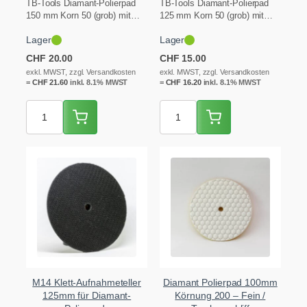
TB-Tools Diamant-Polierpad
TB-Tools Diamant-Polierpad
150 mm Korn 50 (grob) mit
125 mm Korn 50 (grob) mit
Klett-Rücken für den M14-
Klett-Rücken für den M14-
Lager
Lager
Aufnahmeteller. Zum
Aufnahmeteller. Zum
Schleifen…
Schleifen…
CHF
20.00
CHF
15.00
exkl. MWST, zzgl. Versandkosten
exkl. MWST, zzgl. Versandkosten
=
CHF
21.60
inkl. 8.1% MWST
=
CHF
16.20
inkl. 8.1% MWST
M14 Klett-Aufnahmeteller
Diamant Polierpad 100mm
125mm für Diamant-
Körnung 200 – Fein /