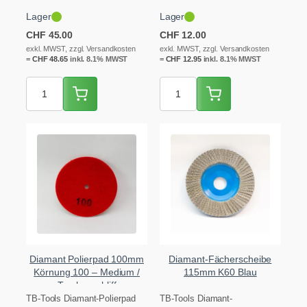
120 (fein) mit
Klett-Rücken für den M14-
Lager
Lager
selbstschärfenden Lamellen,
Aufnahmeteller. Zum
direkt auf M14. Zum…
Schleifen…
CHF
45.00
CHF
12.00
exkl. MWST, zzgl. Versandkosten
exkl. MWST, zzgl. Versandkosten
=
CHF
48.65
inkl. 8.1% MWST
=
CHF
12.95
inkl. 8.1% MWST
Diamant Polierpad 100mm
Diamant-Fächerscheibe
Körnung 100 – Medium /
115mm K60 Blau
Trockenschliff
TB-Tools Diamant-Polierpad
TB-Tools Diamant-