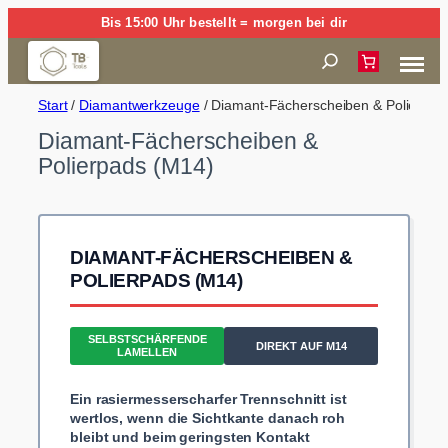
Zum
Bis 15:00 Uhr bestellt = morgen bei dir
Inhalt
Suchen
springen
Start
/
Diamantwerkzeuge
/ Diamant-Fächerscheiben & Polierpad
Diamant-Fächerscheiben &
Polierpads (M14)
DIAMANT-FÄCHERSCHEIBEN &
POLIERPADS (M14)
SELBSTSCHÄRFENDE
DIREKT AUF M14
LAMELLEN
Ein rasiermesserscharfer Trennschnitt ist
wertlos, wenn die Sichtkante danach roh
bleibt und beim geringsten Kontakt