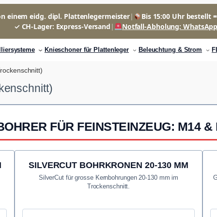
n einem eidg. dipl. Plattenlegermeister
|
Bis 15:00 Uhr bestellt 
✓ CH-Lager: Express-Versand
|
Notfall-Abholung: WhatsAp
lliersysteme
Knieschoner für Plattenleger
Beleuchtung & Strom
F
ockenschnitt)
enschnitt)
OHRER FÜR FEINSTEINZEUG: M14 &
M
SILVERCUT BOHRKRONEN 20-130 MM
SilverCut für grosse Kernbohrungen 20-130 mm im
G
Trockenschnitt.