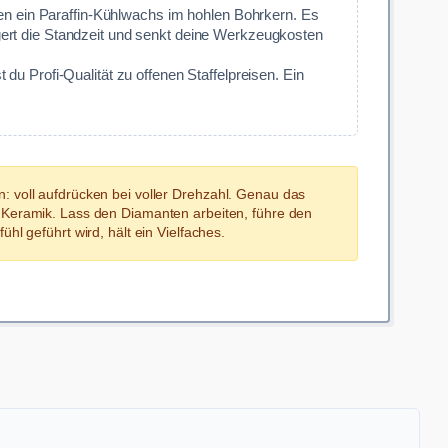
en ein Paraffin-Kühlwachs im hohlen Bohrkern. Es
gert die Standzeit und senkt deine Werkzeugkosten
 Profi-Qualität zu offenen Staffelpreisen. Ein
: voll aufdrücken bei voller Drehzahl. Genau das
auf Keramik. Lass den Diamanten arbeiten, führe den
l geführt wird, hält ein Vielfaches.