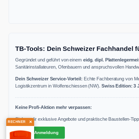
TB-Tools: Dein Schweizer Fachhandel f
Gegründet und geführt von einem
eidg. dipl. Plattenlegermei
Sanitärinstallateuren, Ofenbauern und anspruchsvollen Handwe
Dein Schweizer Service-Vorteil:
Echte Fachberatung von Mei
Logistikzentrum in Wolfenschiessen (NW).
Swiss Edition: 3
Keine Profi-Aktion mehr verpassen:
Sichere dir exklusive Angebote und praktische Baustellen-Tipps
×
RECHNER
✉ Zur Anmeldung