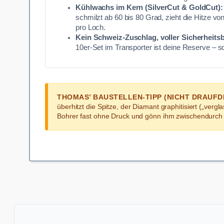
Kühlwachs im Kern (SilverCut & GoldCut):
schmilzt ab 60 bis 80 Grad, zieht die Hitze v
pro Loch.
Kein Schweiz-Zuschlag, voller Sicherheits
10er-Set im Transporter ist deine Reserve – so
THOMAS’ BAUSTELLEN-TIPP (NICHT DRAUFD
überhitzt die Spitze, der Diamant graphitisiert („verg
Bohrer fast ohne Druck und gönn ihm zwischendurch ein