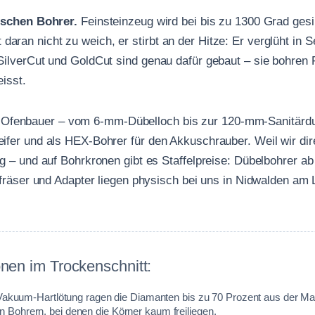
lschen Bohrer.
Feinsteinzeug wird bei bis zu 1300 Grad gesi
st daran nicht zu weich, er stirbt an der Hitze: Er verglüht i
ilverCut und GoldCut sind genau dafür gebaut – sie bohren 
eisst.
der Ofenbauer – vom 6-mm-Dübelloch bis zur 120-mm-Sanitärdu
fer und als HEX-Bohrer für den Akkuschrauber. Weil wir di
 – und auf Bohrkronen gibt es Staffelpreise: Dübelbohrer a
fräser und Adapter liegen physisch bei uns in Nidwalden am L
nen im Trockenschnitt:
Vakuum-Hartlötung ragen die Diamanten bis zu 70 Prozent aus der Matr
en Bohrern, bei denen die Körner kaum freiliegen.