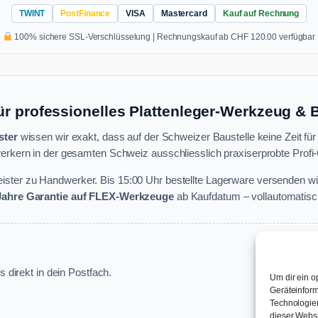
TWINT
PostFinance
VISA
Mastercard
Kauf auf Rechnung
100% sichere SSL-Verschlüsselung | Rechnungskauf ab CHF 120.00 verfügbar
ür professionelles Plattenleger-Werkzeug &
ster
wissen wir exakt, dass auf der Schweizer Baustelle keine Zeit für
rkern in der gesamten Schweiz ausschliesslich praxiserprobte Profi-Q
ster zu Handwerker. Bis 15:00 Uhr bestellte Lagerware versenden wi
 Jahre Garantie auf FLEX-Werkzeuge
ab Kaufdatum – vollautomatisch
 direkt in dein Postfach.
Um dir ein o
Geräteinform
Technologien
dieser Websi