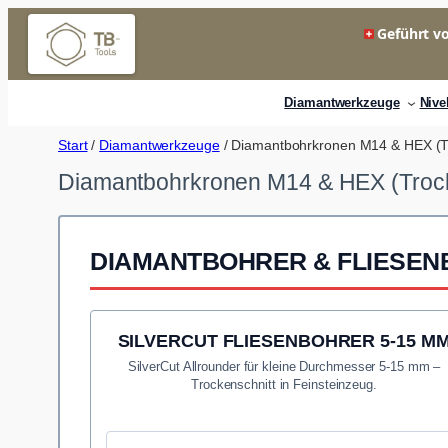
Zum
Geführt vo
Inhalt
springen
Diamantwerkzeuge
Nive
Start
/
Diamantwerkzeuge
/ Diamantbohrkronen M14 & HEX (Tr
Diamantbohrkronen M14 & HEX (Trock
DIAMANTBOHRER & FLIESENB
SILVERCUT FLIESENBOHRER 5-15 M
SilverCut Allrounder für kleine Durchmesser 5-15 mm –
Trockenschnitt in Feinsteinzeug.