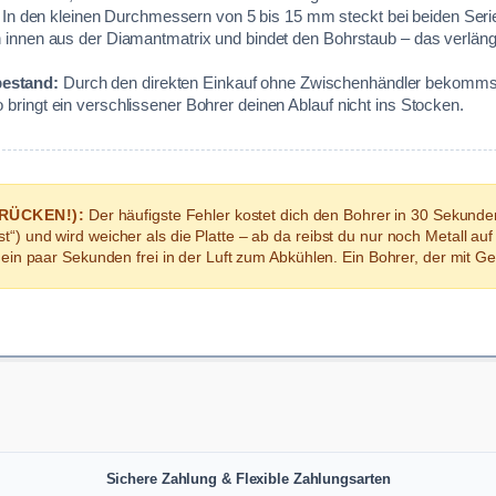
In den kleinen Durchmessern von 5 bis 15 mm steckt bei beiden Seri
on innen aus der Diamantmatrix und bindet den Bohrstaub – das verlän
bestand:
Durch den direkten Einkauf ohne Zwischenhändler bekommst du
 bringt ein verschlissener Bohrer deinen Ablauf nicht ins Stocken.
RÜCKEN!):
Der häufigste Fehler kostet dich den Bohrer in 30 Sekunden
last“) und wird weicher als die Platte – ab da reibst du nur noch Metall 
 paar Sekunden frei in der Luft zum Abkühlen. Ein Bohrer, der mit Gefüh
Sichere Zahlung & Flexible Zahlungsarten