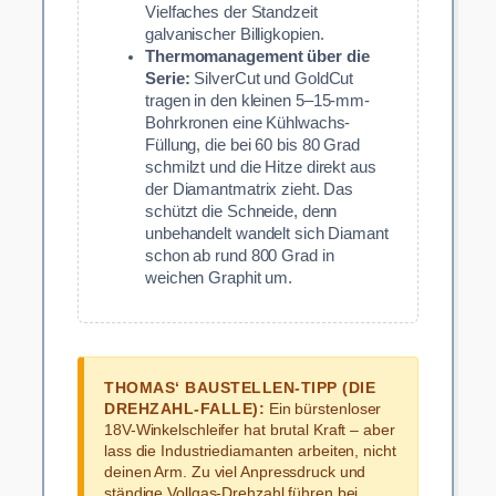
Vielfaches der Standzeit
galvanischer Billigkopien.
Thermomanagement über die
Serie:
SilverCut und GoldCut
tragen in den kleinen 5–15-mm-
Bohrkronen eine Kühlwachs-
Füllung, die bei 60 bis 80 Grad
schmilzt und die Hitze direkt aus
der Diamantmatrix zieht. Das
schützt die Schneide, denn
unbehandelt wandelt sich Diamant
schon ab rund 800 Grad in
weichen Graphit um.
THOMAS‘ BAUSTELLEN-TIPP (DIE
DREHZAHL-FALLE):
Ein bürstenloser
18V-Winkelschleifer hat brutal Kraft – aber
lass die Industriediamanten arbeiten, nicht
deinen Arm. Zu viel Anpressdruck und
ständige Vollgas-Drehzahl führen bei