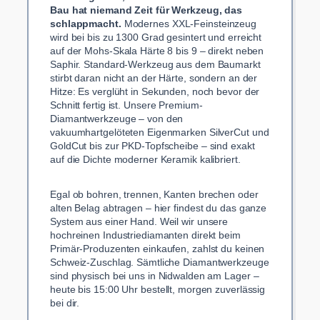
Bau hat niemand Zeit für Werkzeug, das
schlappmacht.
Modernes XXL-Feinsteinzeug
wird bei bis zu 1300 Grad gesintert und erreicht
auf der Mohs-Skala Härte 8 bis 9 – direkt neben
Saphir. Standard-Werkzeug aus dem Baumarkt
stirbt daran nicht an der Härte, sondern an der
Hitze: Es verglüht in Sekunden, noch bevor der
Schnitt fertig ist. Unsere Premium-
Diamantwerkzeuge – von den
vakuumhartgelöteten Eigenmarken SilverCut und
GoldCut bis zur PKD-Topfscheibe – sind exakt
auf die Dichte moderner Keramik kalibriert.
Egal ob bohren, trennen, Kanten brechen oder
alten Belag abtragen – hier findest du das ganze
System aus einer Hand. Weil wir unsere
hochreinen Industriediamanten direkt beim
Primär-Produzenten einkaufen, zahlst du keinen
Schweiz-Zuschlag. Sämtliche Diamantwerkzeuge
sind physisch bei uns in Nidwalden am Lager –
heute bis 15:00 Uhr bestellt, morgen zuverlässig
bei dir.